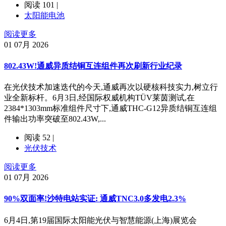
阅读 101 |
太阳能电池
阅读更多
01
07月 2026
802.43W!通威异质结铜互连组件再次刷新行业纪录
在光伏技术加速迭代的今天,通威再次以硬核科技实力,树立行
业全新标杆。6月3日,经国际权威机构TÜV莱茵测试,在
2384*1303mm标准组件尺寸下,通威THC-G12异质结铜互连组
件输出功率突破至802.43W,...
阅读 52 |
光伏技术
阅读更多
01
07月 2026
90%双面率!沙特电站实证: 通威TNC3.0多发电2.3%
6月4日,第19届国际太阳能光伏与智慧能源(上海)展览会