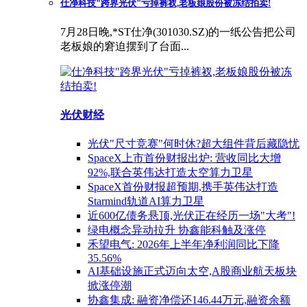
仕净科技"跨界光伏"亏掉裤衩,老板娘股份被冻结拍卖!
7月28日晚,*ST仕净(301030.SZ)的一纸公告把公司
老板娘的窘迫摆到了台面...
光伏财经
光伏"尺寸竞赛"何时休?超大组件背后藏隐忧
SpaceX上市首份财报出炉: 营收同比大增
92%,联合英伟达打造太空算力卫星
SpaceX首份财报超预期,携手英伟达打造
Starmind轨道AI算力卫星
近600亿债务悬顶,光伏正在经历一场"大考"!
绿电概念异动拉升 协鑫能科触及涨停
禾望电气: 2026年上半年净利润同比下降
35.56%
AI基础设施正式迈向太空,A股商业航天板块
掀涨停潮
协鑫集成: 融资净偿还146.44万元,融资余额