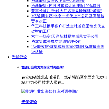
协鑫能科参与幺正量子A轮融资
协鑫能科: 控股股东累计质押近100%持股
董事长被罚!光伏大厂多重风险连环"爆雷"
3亿逾期未还!北京一光伏上市公司及高管被
责令改正
华工科技携手客户打造全球首座柔性光伏支
架智能工厂
六年一场空!天洋新材易主后甩卖子公司
协鑫集成等成立能源管理公司
1级能效!协鑫集成获国家强制性标准最高等
级认证
光伏评论
能源行业出海如何应对调整期?
在安徽省淮北市濉溪县一煤矿塌陷区水面光伏发电
站,电力公司技术人员在...
光伏评论