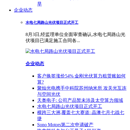
旱
企业动态
水电七局路山光伏项目正式开工
8月3日,经监理单位全面审查确认,水电七局路山光
伏项目已满足施工合同各...
企业动态
客户换签涨价54% 金刚光伏算力租赁账如何
算?
聚灿光电携手中科院苏州纳米所 攻关光互连
与空间光伏
天奥电子: 公司产品暂未涉及太空算力领域
水电七局路山光伏项目正式开工
横跨三大洲,覆盖七大赛道: 晶澳七月七战七
捷
Sono Motors第二次申请破产