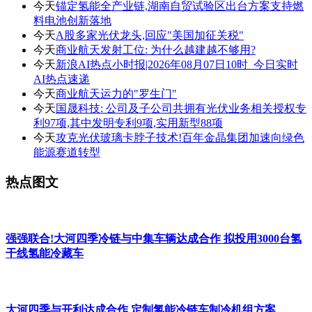
今天
锚定氢能全产业链,湖南自贸试验区出台方案支持燃
料电池创新落地
今天
A股多家光伏龙头,回应"美国加征关税"
今天
商业航天发射工位: 为什么越建越不够用?
今天
新浪AI热点小时报|2026年08月07日10时_今日实时
AI热点速递
今天
商业航天运力的"罗生门"
今天
国晟科技: 公司及子公司共拥有光伏业务相关授权专
利97项,其中发明专利9项,实用新型88项
今天
攻克光伏玻璃卡脖子技术!百年金晶集团加速向绿色
能源赛道转型
热点图文
强强联合!大河四季冷链与中集车辆达成合作 拟投用3000台氢
干线氢能冷藏车
大河四季与开利达成合作 定制氢能冷链车制冷机组方案