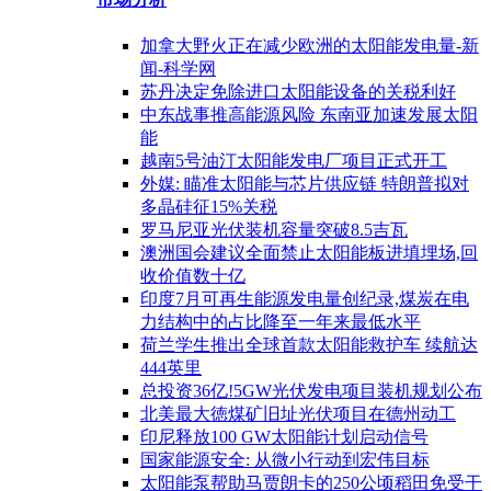
加拿大野火正在减少欧洲的太阳能发电量-新
闻-科学网
苏丹决定免除进口太阳能设备的关税利好
中东战事推高能源风险 东南亚加速发展太阳
能
越南5号油汀太阳能发电厂项目正式开工
外媒: 瞄准太阳能与芯片供应链 特朗普拟对
多晶硅征15%关税
罗马尼亚光伏装机容量突破8.5吉瓦
澳洲国会建议全面禁止太阳能板进填埋场,回
收价值数十亿
印度7月可再生能源发电量创纪录,煤炭在电
力结构中的占比降至一年来最低水平
荷兰学生推出全球首款太阳能救护车 续航达
444英里
总投资36亿!5GW光伏发电项目装机规划公布
北美最大徳煤矿旧址光伏项目在德州动工
印尼释放100 GW太阳能计划启动信号
国家能源安全: 从微小行动到宏伟目标
太阳能泵帮助马贾朗卡的250公顷稻田免受干