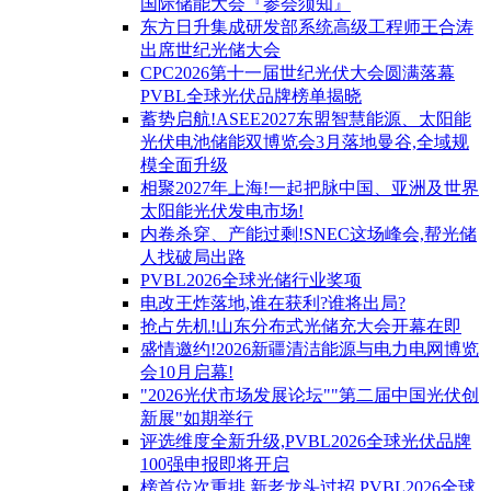
国际储能大会『参会须知』
东方日升集成研发部系统高级工程师王合涛
出席世纪光储大会
CPC2026第十一届世纪光伏大会圆满落幕
PVBL全球光伏品牌榜单揭晓
蓄势启航!ASEE2027东盟智慧能源、太阳能
光伏电池储能双博览会3月落地曼谷,全域规
模全面升级
相聚2027年上海!一起把脉中国、亚洲及世界
太阳能光伏发电市场!
内卷杀穿、产能过剩!SNEC这场峰会,帮光储
人找破局出路
PVBL2026全球光储行业奖项
电改王炸落地,谁在获利?谁将出局?
抢占先机!山东分布式光储充大会开幕在即
盛情邀约!2026新疆清洁能源与电力电网博览
会10月启幕!
"2026光伏市场发展论坛""第二届中国光伏创
新展"如期举行
评选维度全新升级,PVBL2026全球光伏品牌
100强申报即将开启
榜首位次重排,新老龙头过招,PVBL2026全球