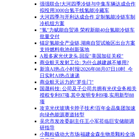
强强联合!大河四季冷链与中集车辆达成合作
拟投用3000台氢干线氢能冷藏车
大河四季与开利达成合作 定制氢能冷链车制
冷机组方案
"氢"力赋能自贸港 荣程新能40台氢能冷链车
批量交付
锚定氢能全产业链,湖南自贸试验区出台方案
支持燃料电池创新落地
A股多家光伏龙头,回应"美国加征关税"
商业航天发射工位: 为什么越建越不够用?
新浪AI热点小时报|2026年08月07日10时_今
日实时AI热点速递
商业航天运力的"罗生门"
国晟科技: 公司及子公司共拥有光伏业务相关
授权专利97项,其中发明专利9项,实用新型88
项
攻克光伏玻璃卡脖子技术!百年金晶集团加速
向绿色能源赛道转型
吴忠市发改委副主任王小军莅临巨安储能调
研指导
小颗粒撬动大市场|福建金森生物质颗粒全场