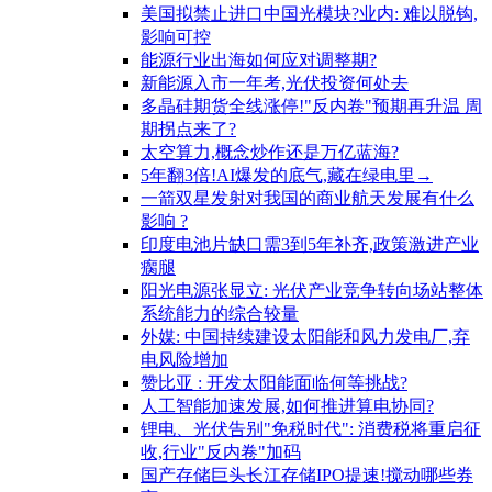
美国拟禁止进口中国光模块?业内: 难以脱钩,
影响可控
能源行业出海如何应对调整期?
新能源入市一年考,光伏投资何处去
多晶硅期货全线涨停!"反内卷"预期再升温 周
期拐点来了?
太空算力,概念炒作还是万亿蓝海?
5年翻3倍!AI爆发的底气,藏在绿电里→
一箭双星发射对我国的商业航天发展有什么
影响 ?
印度电池片缺口需3到5年补齐,政策激进产业
瘸腿
阳光电源张显立: 光伏产业竞争转向场站整体
系统能力的综合较量
外媒: 中国持续建设太阳能和风力发电厂,弃
电风险增加
赞比亚 : 开发太阳能面临何等挑战?
人工智能加速发展,如何推进算电协同?
锂电、光伏告别"免税时代": 消费税将重启征
收,行业"反内卷"加码
国产存储巨头长江存储IPO提速!搅动哪些券