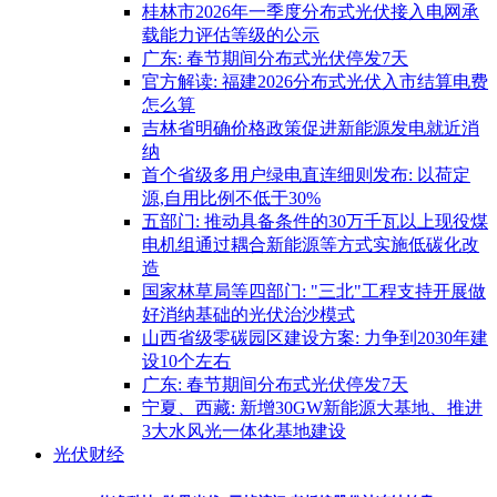
桂林市2026年一季度分布式光伏接入电网承
载能力评估等级的公示
广东: 春节期间分布式光伏停发7天
官方解读: 福建2026分布式光伏入市结算电费
怎么算
吉林省明确价格政策促进新能源发电就近消
纳
首个省级多用户绿电直连细则发布: 以荷定
源,自用比例不低于30%
五部门: 推动具备条件的30万千瓦以上现役煤
电机组通过耦合新能源等方式实施低碳化改
造
国家林草局等四部门: "三北"工程支持开展做
好消纳基础的光伏治沙模式
山西省级零碳园区建设方案: 力争到2030年建
设10个左右
广东: 春节期间分布式光伏停发7天
宁夏、西藏: 新增30GW新能源大基地、推进
3大水风光一体化基地建设
光伏财经