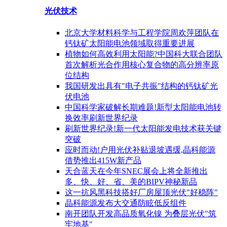
光伏技术
北京大学材料科学与工程学院周欢萍团队在
钙钛矿太阳能电池领域取得重要进展
植物如何高效利用太阳能?中国科大联合团队
首次解析光合作用核心复合物的高分辨率原
位结构
我国研发出具有"电子共振"结构的钙钛矿光
伏电池
中国科学家破解长期难题!新型太阳能电池转
换效率刷新世界纪录
刷新世界纪录!新一代太阳能发电技术获关键
突破
应时而动!户用光伏补贴退坡遇缓,晶科能源
借势推出415W新产品
天合蓝天在今年SNEC展会上将全新推出
多、快、好、省、美的BIPV神秘新品
这一抗风黑科技搭好厂房屋顶光伏"好稳阵"
晶科能源发布大交通防眩低反组件
南开团队开发高品质氧化镍 为叠层光伏"筑
牢地基"