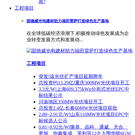
商?
工程项目
固德威光电建材助力福田雷萨打造绿色生产基地
在全球低碳经济浪潮下,积极推动绿色发展成为企
业转变发展方式和发展动...
工程项目
突发!该光伏扩产项目延期两年
总投资约13.29亿!重庆300MW光伏项目开工
3.3元/W!上海609.375kWp分布式光伏EPC中
标结果公示
川渝地区350MW光伏项目开工
总投资2.4亿,长春60MW光伏项目获批
2.89~2.91元/W!山东110MW光伏项目EPC中
标候选人公示
0.81~0.92元/W!隆基、晶科、通威、天合、
爱旭、协鑫集成、英利等12企入围华能6GW