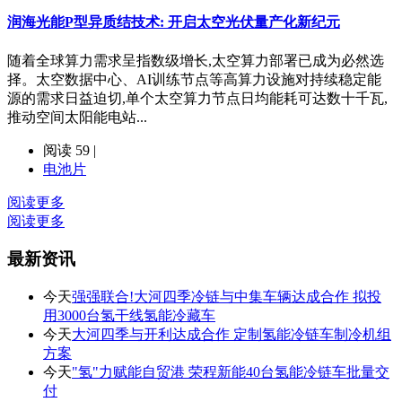
润海光能P型异质结技术: 开启太空光伏量产化新纪元
随着全球算力需求呈指数级增长,太空算力部署已成为必然选
择。太空数据中心、AI训练节点等高算力设施对持续稳定能
源的需求日益迫切,单个太空算力节点日均能耗可达数十千瓦,
推动空间太阳能电站...
阅读 59 |
电池片
阅读更多
阅读更多
最新资讯
今天
强强联合!大河四季冷链与中集车辆达成合作 拟投
用3000台氢干线氢能冷藏车
今天
大河四季与开利达成合作 定制氢能冷链车制冷机组
方案
今天
"氢"力赋能自贸港 荣程新能40台氢能冷链车批量交
付