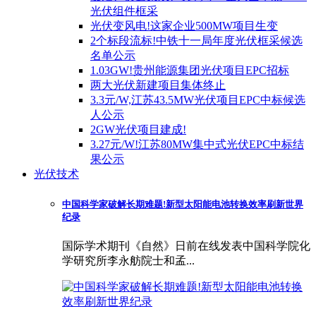
光伏组件框采
光伏变风电!这家企业500MW项目生变
2个标段流标!中铁十一局年度光伏框采候选
名单公示
1.03GW!贵州能源集团光伏项目EPC招标
两大光伏新建项目集体终止
3.3元/W,江苏43.5MW光伏项目EPC中标候选
人公示
2GW光伏项目建成!
3.27元/W!江苏80MW集中式光伏EPC中标结
果公示
光伏技术
中国科学家破解长期难题!新型太阳能电池转换效率刷新世界
纪录
国际学术期刊《自然》日前在线发表中国科学院化
学研究所李永舫院士和孟...