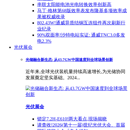
串联太阳能电池光电转换效率创新高
马丁·格林第68版效率表发布隆基多项效率成
果被权威收录
802.43W!通威异质结铜互连组件再次刷新行
业纪录
90%双面率!沙特电站实证: 通威TNC3.0多发
电2.3%
光伏展会
光储融合新生态: 从43.7GW中国速度到全球场景创新
近年来,全球光伏装机量持续高速增长,为光储协同
发展奠定坚实基础。2024...
光伏展会
锁定7.2H-E610!两大看点,现场揭晓
请查收!2026(第十一届)世纪光伏大会、首届