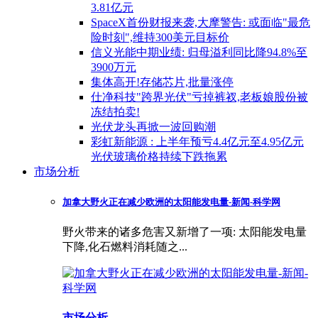
3.81亿元
SpaceX首份财报来袭,大摩警告: 或面临"最危
险时刻",维持300美元目标价
信义光能中期业绩: 归母溢利同比降94.8%至
3900万元
集体高开!存储芯片,批量涨停
仕净科技"跨界光伏"亏掉裤衩,老板娘股份被
冻结拍卖!
光伏龙头再掀一波回购潮
彩虹新能源 : 上半年预亏4.4亿元至4.95亿元
光伏玻璃价格持续下跌拖累
市场分析
加拿大野火正在减少欧洲的太阳能发电量-新闻-科学网
野火带来的诸多危害又新增了一项: 太阳能发电量
下降,化石燃料消耗随之...
市场分析