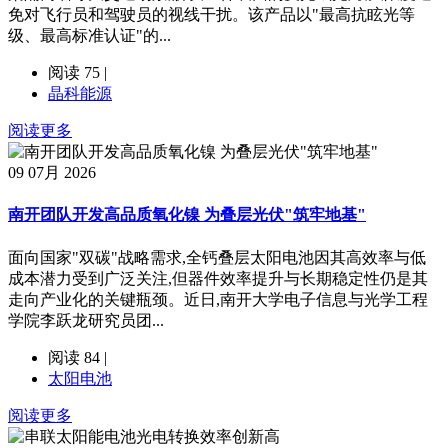
免对飞行员和驾驶员的视线干扰。该产品以"最高抗眩光等
级、最高标准认证"的...
阅读 75 |
晶科能源
阅读更多
09
07月 2026
南开团队开发高品质氧化镍 为叠层光伏"筑牢地基"
面向国家"双碳"战略需求,全钙叠层太阳电池因其高效率与低
成本潜力受到广泛关注,但器件效率提升与长期稳定性仍是其
走向产业化的关键瓶颈。近日,南开大学电子信息与光学工程
学院李跃龙研究员团...
阅读 84 |
太阳电池
阅读更多